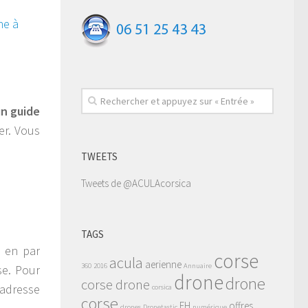
e à
un guide
er. Vous
TWEETS
Tweets de @ACULAcorsica
TAGS
 en par
corse
acula
aerienne
360
2016
Annuaire
se. Pour
drone
drone
corse drone
adresse
corsica
corse
FH
offres
drones
Dronetastic
numérique