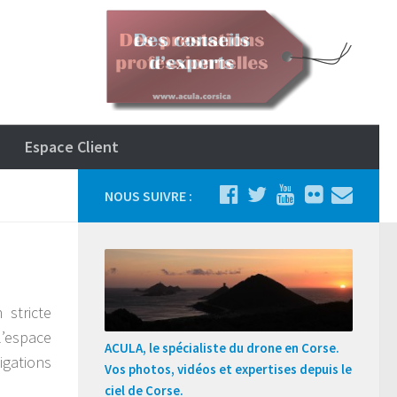
Espace Client
NOUS SUIVRE :
 stricte
l’espace
ACULA, le spécialiste du drone en Corse.
igations
Vos photos, vidéos et expertises depuis le
ciel de Corse.