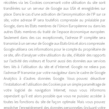
récoltées via les Cookies concernant votre utilisation du site sont
Inspections – Expertises
transférées sur un serveur de Google aux USA et enregistrées sur
Bâtiment
place. Dans le cas d’une activation de l’anonymisation de l’IP sur ce
Urbanisme
site, votre adresse IP sera toutefois compressée au préalable par
Google, dans les Etats membres de l’Union Européenne ou dans les
Architectes
autres Etats membres du traité de l’espace économique européen.
Cartographie
Seulement dans des cas exceptionnels, l’adresse IP complète sera
transmise à un serveur de Google aux Etats-Unis et alors compressée.
Visites virtuelles
Google utilisera ces informations pour le compte du propriétaire de
Galeries
ce site, afin d’analyser votre utilisation du site, d’établir des rapports
sur l’activité des visiteurs et fournir aussi des données aux services
Galerie photo
tiers liés à l’utilisation du site et d’Internet. Google ne reliera pas
Galerie video
l’adresse IP transmise par votre navigateur dans le cadre de Google
Téléchargements
Analytics à d’autres données Google. Vous pouvez désactiver
l’installation et l’utilisation des Cookies par un simple paramétrage de
Contact
votre logiciel de navigation Internet; nous vous informons
Espace Client
cependant qu’il est alors possible que vous ne puissiez accéder à
toutes les fonctions du site de façon optimale. Mais vous pouvez
empêcher l’enregistrement des données personnelles (incluant votre