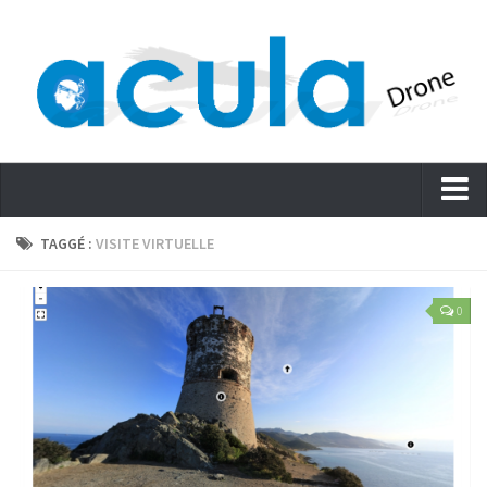
Accueil
TAGGÉ :
VISITE VIRTUELLE
Actualités – Blog
0
Services
Evénementiel
Cinéma – Journalisme
Promouvoir
Immobilier