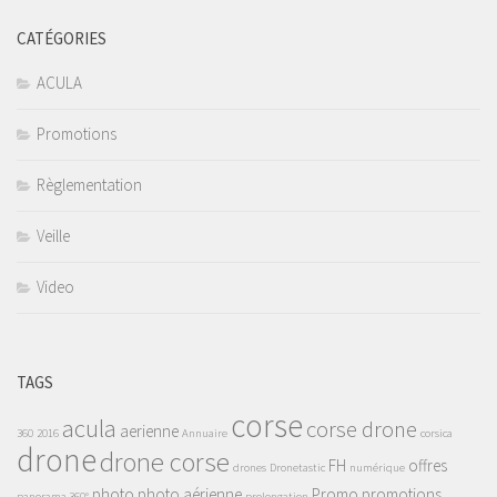
CATÉGORIES
ACULA
Promotions
Règlementation
Veille
Video
TAGS
corse
acula
corse drone
aerienne
360
2016
Annuaire
corsica
drone
drone corse
FH
offres
drones
Dronetastic
numérique
photo
photo aérienne
Promo
promotions
panorama 360°
prolongation