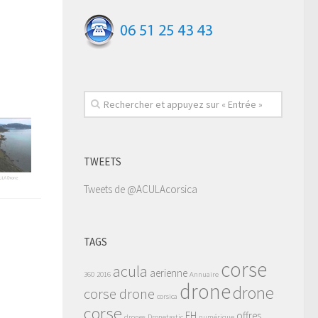
TWEETS
Tweets de @ACULAcorsica
TAGS
corse
acula
aerienne
360
2016
Annuaire
drone
drone
corse drone
corsica
corse
FH
offres
drones
Dronetastic
numérique