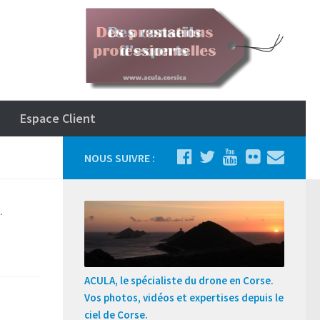
Espace Client
NOUS SUIVRE :
.
ACULA, le spécialiste du drone en Corse.
Vos photos, vidéos et expertises depuis le
ciel de Corse.