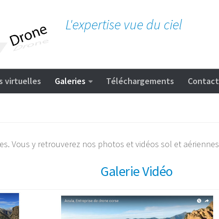
L'expertise vue du ciel
s virtuelles
Galeries
Téléchargements
Contact
ries. Vous y retrouverez nos photos et vidéos sol et aériennes
Galerie Vidéo