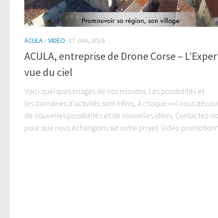
ACULA
/
VIDEO
27 JAN, 2016
ACULA, entreprise de Drone Corse – L’Exper
vue du ciel
Voici quelques images de nos missions. Les possibilités et
les domaines d’activités sont infinis, à chaque vol nous déco
de nouvelles possibilités et de nouvelles idées. Contactez-n
pour que nous échangions sur votre projet. Vidéo promotionne