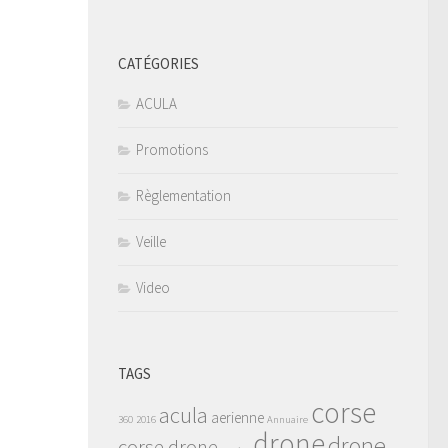
CATÉGORIES
ACULA
Promotions
Règlementation
Veille
Video
TAGS
corse
acula
aerienne
360
2016
Annuaire
drone
drone
corse drone