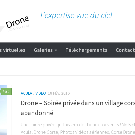
L'expertise vue du ciel
s virtuelles
Galeries
Téléchargements
Contact
0
ACULA
/
VIDEO
18 FÉV, 2016
Drone – Soirée privée dans un village cor
abandonné
Une soirée privée qui laissera des beaux souvenirs ! Mots cl
Acula, Drone Corse, Photos Vidéos aériennes, Corse Dron