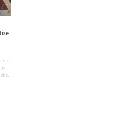
tise
uvrons
ous
lle...