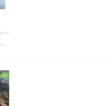
afin de
es
ma à
0