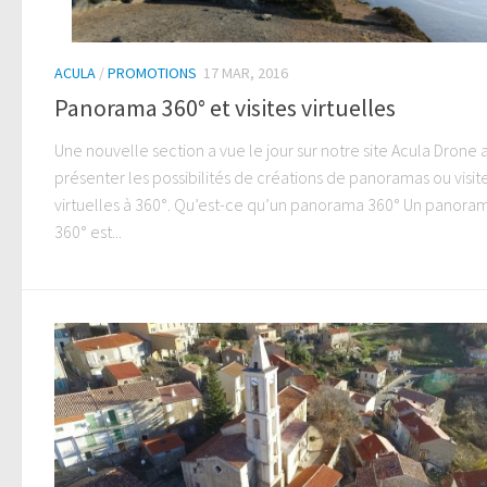
ACULA
/
PROMOTIONS
17 MAR, 2016
Panorama 360° et visites virtuelles
Une nouvelle section a vue le jour sur notre site Acula Drone 
présenter les possibilités de créations de panoramas ou visit
virtuelles à 360°. Qu’est-ce qu’un panorama 360° Un panora
360° est...