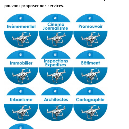
Inspections – Expertises
pouvons proposer nos services.
Bâtiment
Urbanisme
Architectes
Cartographie
Visites virtuelles
Galeries
Galerie photo
Galerie video
Téléchargements
Contact
Espace Client