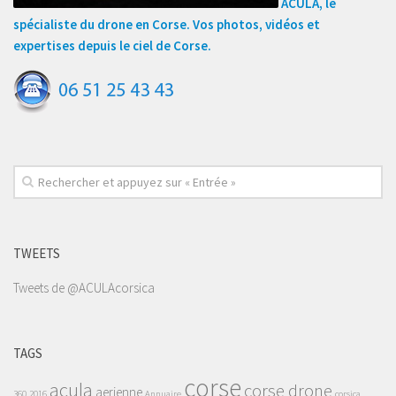
ACULA, le
spécialiste du drone en Corse. Vos photos, vidéos et
expertises depuis le ciel de Corse.
TWEETS
Tweets de @ACULAcorsica
TAGS
corse
acula
corse drone
aerienne
360
2016
Annuaire
corsica