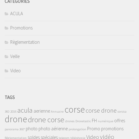
CATÉGORIES
ACULA
Promotions
Règlementation
Veille
Video
TAGS
corse
acula
corse drone
aerienne
360
2016
Annuaire
corsica
drone
drone corse
FH
offres
drones
Dronetastic
numérique
photo
photo aérienne
Promo
promotions
panorama 360°
prolongation
vidéo
Video
soldes
spéciales
Réglementation
telecom
téléphonie