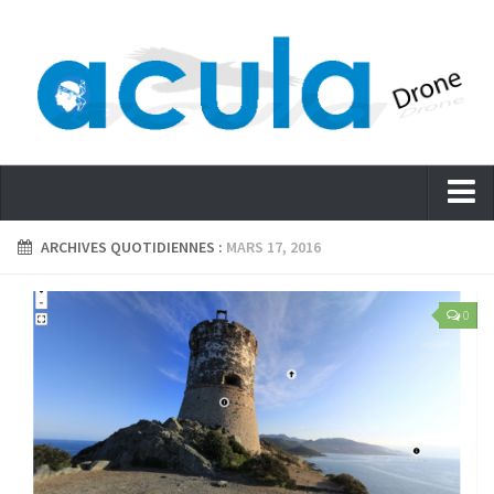
Accueil
ARCHIVES QUOTIDIENNES :
MARS 17, 2016
Actualités – Blog
0
Services
Evénementiel
Cinéma – Journalisme
Promouvoir
Immobilier