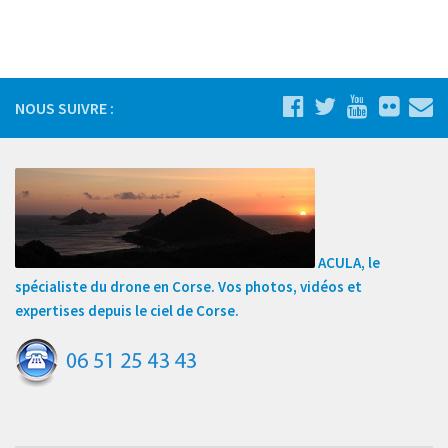
Inspections – Expertises
Bâtiment
Urbanisme
NOUS SUIVRE :
Architectes
Cartographie
Visites virtuelles
Galeries
Galerie photo
ACULA, le
Galerie video
spécialiste du drone en Corse. Vos photos, vidéos et
expertises depuis le ciel de Corse.
Téléchargements
Contact
Espace Client