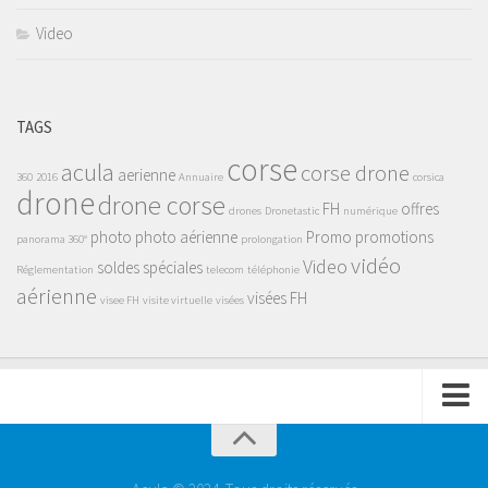
Video
TAGS
corse
acula
corse drone
aerienne
360
2016
Annuaire
corsica
drone
drone corse
FH
offres
drones
Dronetastic
numérique
photo
photo aérienne
Promo
promotions
panorama 360°
prolongation
vidéo
Video
soldes
spéciales
Réglementation
telecom
téléphonie
aérienne
visées FH
visee FH
visite virtuelle
visées
Mentions Legales
Charte de confidentialité