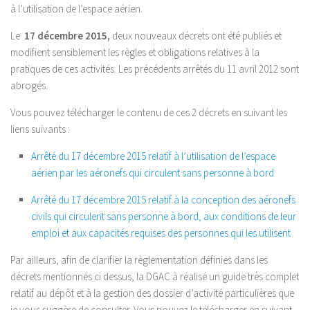
à l’utilisation de l’espace aérien.
Inspections – Expertises
Bâtiment
Le
17 décembre 2015,
deux nouveaux décrets ont été publiés et
modifient sensiblement les règles et obligations relatives à la
Urbanisme
pratiques de ces activités. Les précédents arrêtés du 11 avril 2012 sont
Architectes
abrogés.
Cartographie
Vous pouvez télécharger le contenu de ces 2 décrets en suivant les
Visites virtuelles
liens suivants :
Galeries
Arrêté du 17 décembre 2015 relatif à l’utilisation de l’espace
aérien par les aéronefs qui circulent sans personne à bord
Galerie photo
Galerie video
Arrêté du 17 décembre 2015 relatif à la conception des aéronefs
civils qui circulent sans personne à bord, aux conditions de leur
Téléchargements
emploi et aux capacités requises des personnes qui les utilisent
Contact
Par ailleurs, afin de clarifier la règlementation définies dans les
Espace Client
décrets mentionnés ci dessus, la DGAC à réalisé un guide très complet
relatif au dépôt et à la gestion des dossier d’activité particulières que
je vous suggère de consulter. Vous pouvez le télécharger en suivant