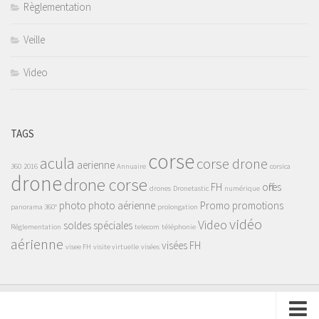
Règlementation
Veille
Video
TAGS
corse
acula
corse drone
aerienne
360
2016
Annuaire
corsica
drone
drone corse
FH
offres
drones
Dronetastic
numérique
photo
photo aérienne
Promo
promotions
panorama 360°
prolongation
vidéo
Video
soldes
spéciales
Réglementation
telecom
téléphonie
aérienne
visées FH
visee FH
visite virtuelle
visées