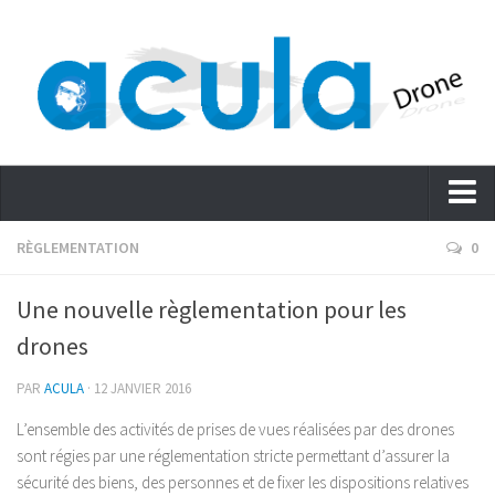
Accueil
RÈGLEMENTATION
0
Actualités – Blog
Une nouvelle règlementation pour les
Services
drones
Evénementiel
PAR
ACULA
· 12 JANVIER 2016
Cinéma – Journalisme
L’ensemble des activités de prises de vues réalisées par des drones
Promouvoir
sont régies par une réglementation stricte permettant d’assurer la
Immobilier
sécurité des biens, des personnes et de fixer les dispositions relatives