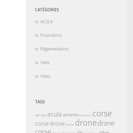
CATÉGORIES
ACULA
Promotions
Règlementation
Veille
Video
TAGS
corse
acula
aerienne
360
2016
Annuaire
drone
drone
corse drone
corsica
corse
FH
offres