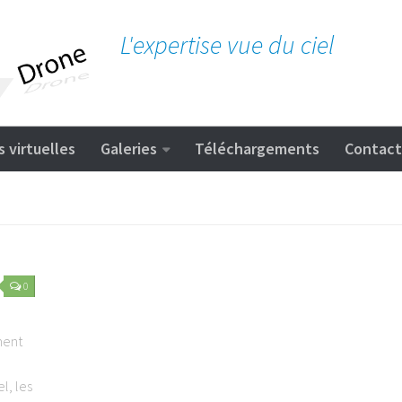
L'expertise vue du ciel
s virtuelles
Galeries
Téléchargements
Contact
0
ment
l, les