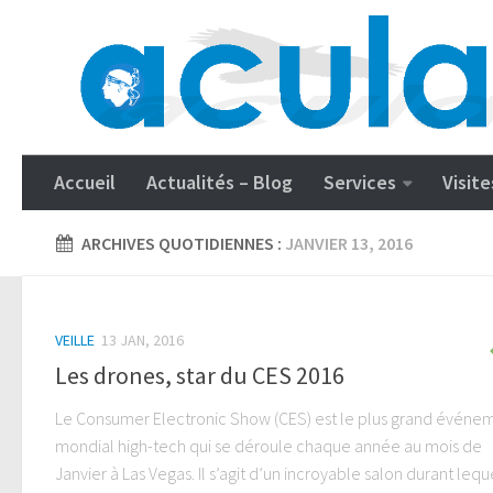
Accueil
Actualités – Blog
Services
Visite
ARCHIVES QUOTIDIENNES :
JANVIER 13, 2016
VEILLE
13 JAN, 2016
Les drones, star du CES 2016
Le Consumer Electronic Show (CES) est le plus grand événe
mondial high-tech qui se déroule chaque année au mois de
Janvier à Las Vegas. Il s’agit d’un incroyable salon durant leque